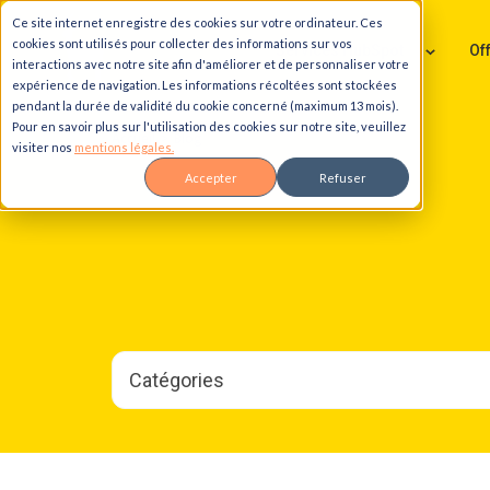
Ce site internet enregistre des cookies sur votre ordinateur. Ces
Aller au contenu principal
Aller à la navigation principale
Aller au pied de page
cookies sont utilisés pour collecter des informations sur vos
Services HubSpot
Of
interactions avec notre site afin d'améliorer et de personnaliser votre
expérience de navigation. Les informations récoltées sont stockées
pendant la durée de validité du cookie concerné (maximum 13 mois).
Pour en savoir plus sur l'utilisation des cookies sur notre site, veuillez
Accueil
Blog
visiter nos
mentions légales.
Accepter
Refuser
Catégories
Tous
les