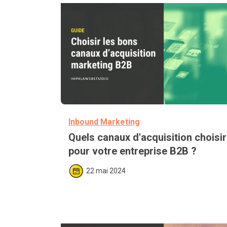
articles
Hubspot
Intégrations
HubSpot
Inbound
Marketing
Inbound Marketing
Quels canaux d'acquisition choisir
pour votre entreprise B2B ?
L'Agence
22 mai 2024
Création/Refonte
de
site