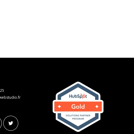
 25
webstudio.fr