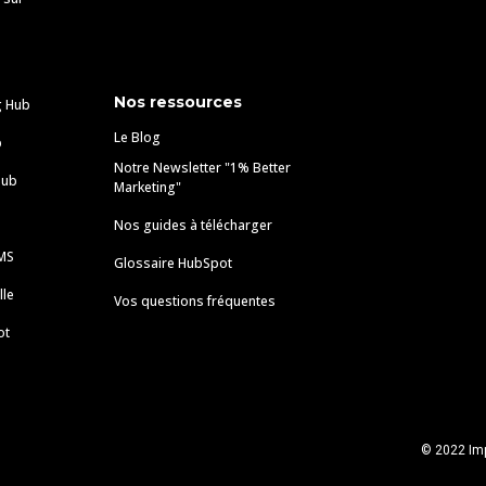
Nos ressources
g Hub
Le Blog
b
Notre Newsletter "1% Better
Hub
Marketing"
Nos guides à télécharger
MS
Glossaire HubSpot
lle
Vos questions fréquentes
ot
© 2022 Im