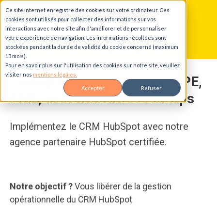
Ce site internet enregistre des cookies sur votre ordinateur. Ces
cookies sont utilisés pour collecter des informations sur vos
interactions avec notre site afin d'améliorer et de personnaliser
votre expérience de navigation. Les informations récoltées sont
stockées pendant la durée de validité du cookie concerné (maximum
13 mois).
Pour en savoir plus sur l'utilisation des cookies sur notre site, veuillez
visiter nos
mentions légales.
L’intégrateur HubSpot des TPE, 
Accepter
Refuser
PME, associations et startups
Implémentez le CRM HubSpot avec notre
agence partenaire HubSpot certifiée.
Notre objectif ?
Vous libérer de la gestion
opérationnelle du CRM HubSpot