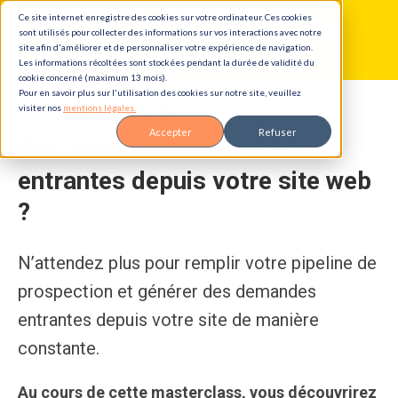
Ce site internet enregistre des cookies sur votre ordinateur. Ces cookies
sont utilisés pour collecter des informations sur vos interactions avec notre
site afin d'améliorer et de personnaliser votre expérience de navigation.
Les informations récoltées sont stockées pendant la durée de validité du
cookie concerné (maximum 13 mois).
Pour en savoir plus sur l'utilisation des cookies sur notre site, veuillez
visiter nos
mentions légales.
MASTERCLASS GRATUITE
Accepter
Refuser
Pas assez de demandes 
entrantes depuis votre site web 
? 
N’attendez plus pour remplir votre pipeline de
prospection et générer des demandes
entrantes depuis votre site de manière
constante.
Au cours de cette masterclass, vous découvrirez