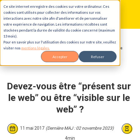
Ce site internet enregistre des cookies sur votre ordinateur. Ces
Aller au contenu principal
Aller à la navigation principale
Aller au pied de page
cookies sont utilisés pour collecter des informations sur vos
interactions avec notre site afin d'améliorer et de personnaliser
votre expérience de navigation. Les informations récoltées sont
stockées pendant la durée de validité du cookie concerné (maximum
13 mois).
Accueil
Blog
Pour en savoir plus sur l'utilisation des cookies sur notre site, veuillez
Devez-vous être “présent sur le web” ou être “visible sur le
visiter nos
mentions légales.
web” ?
Accepter
Refuser
Devez-vous être “présent sur 
le web” ou être “visible sur le 
web” ?
11 mai 2017
(Dernière MAJ : 02 novembre 2023)
4min