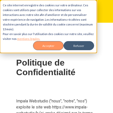
Ce site internet enregistre des cookies sur votre ordinateur. Ces
Aller au contenu principal
Aller à la navigation principale
Aller au pied de page
cookies sont utilisés pour collecter des informations sur vos
interactions avec notre site afin d'améliorer et de personnaliser
votre expérience de navigation. Les informations récoltées sont
stockées pendant la durée de validité du cookie concerné (maximum
13 mois).
Pour en savoir plus sur l'utilisation des cookies sur notre site, veuillez
visiter nos
mentions légales.
Accepter
Refuser
Politique de 
Confidentialité
Impala Webstudio ("nous", "notre", "nos")
exploite le site web https://www.impala-