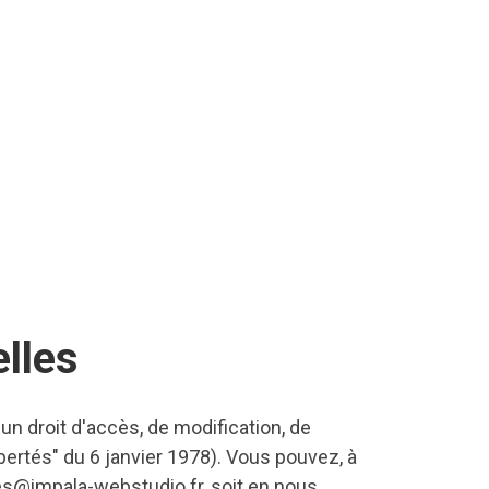
lles
'un droit d'accès, de modification, de
ibertés" du 6 janvier 1978). Vous pouvez, à
es@impala-webstudio.fr, soit en nous