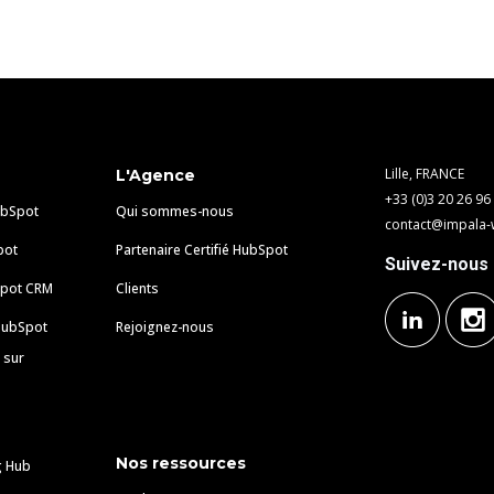
Lille, FRANCE
L'Agence
+33 (0)3 20 26 96
ubSpot
Qui sommes-nous
contact@impala-
pot
Partenaire Certifié HubSpot
Suivez-nous
Spot CRM
Clients
 HubSpot
Rejoignez-nous
 sur
Nos ressources
g Hub