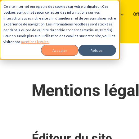
Ce site internet enregistre des cookies sur votre ordinateur. Ces
Aller au contenu principal
Aller à la navigation principale
Aller au pied de page
cookies sont utilisés pour collecter des informations sur vos
Services HubSpot
Of
interactions avec notre site afin d'améliorer et de personnaliser votre
expérience de navigation. Les informations récoltées sont stockées
pendant la durée de validité du cookie concerné (maximum 13 mois).
Accueil
Mentions légales
Pour en savoir plus sur l'utilisation des cookies sur notre site, veuillez
visiter nos
mentions légales.
Accepter
Refuser
Mentions léga
Éditeur du site