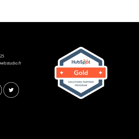
 25
webstudio.fr