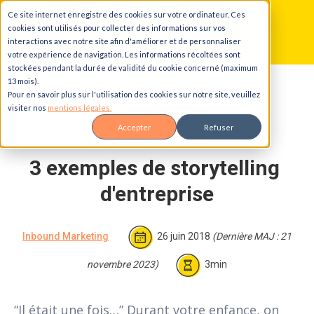
Ce site internet enregistre des cookies sur votre ordinateur. Ces
Aller au contenu principal
Aller à la navigation principale
Aller au pied de page
cookies sont utilisés pour collecter des informations sur vos
interactions avec notre site afin d'améliorer et de personnaliser
votre expérience de navigation. Les informations récoltées sont
stockées pendant la durée de validité du cookie concerné (maximum
13 mois).
Accueil
Blog
3 exemples de storytelling d'entreprise
Pour en savoir plus sur l'utilisation des cookies sur notre site, veuillez
visiter nos
mentions légales.
Accepter
Refuser
3 exemples de storytelling 
d'entreprise
Inbound Marketing
26 juin 2018
(Dernière MAJ : 21
novembre 2023)
3min
“Il était une fois…” Durant votre enfance, on