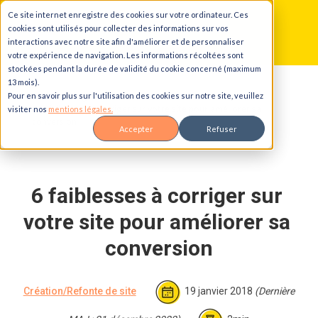
Ce site internet enregistre des cookies sur votre ordinateur. Ces
Aller au contenu principal
Aller à la navigation principale
Aller au pied de page
cookies sont utilisés pour collecter des informations sur vos
interactions avec notre site afin d'améliorer et de personnaliser
votre expérience de navigation. Les informations récoltées sont
stockées pendant la durée de validité du cookie concerné (maximum
13 mois).
Accueil
Blog
Pour en savoir plus sur l'utilisation des cookies sur notre site, veuillez
6 faiblesses à corriger sur votre site pour améliorer sa
visiter nos
mentions légales.
conversion
Accepter
Refuser
6 faiblesses à corriger sur 
votre site pour améliorer sa 
conversion
Création/Refonte de site
19 janvier 2018
(Dernière