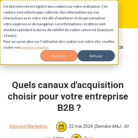
Ce site internet enregistre des cookies sur votre ordinateur. Ces
Aller au contenu principal
Aller à la navigation principale
Aller au pied de page
cookies sont utilisés pour collecter des informations sur vos
interactions avec notre site afin d'améliorer et de personnaliser
votre expérience de navigation. Les informations récoltées sont
stockées pendant la durée de validité du cookie concerné (maximum
13 mois).
Accueil
Blog
Pour en savoir plus sur l'utilisation des cookies sur notre site, veuillez
Quels canaux d'acquisition choisir pour votre entreprise B2B
visiter nos
mentions légales.
?
Accepter
Refuser
Quels canaux d'acquisition 
choisir pour votre entreprise 
B2B ?
Inbound Marketing
22 mai 2024
(Dernière MAJ : 30