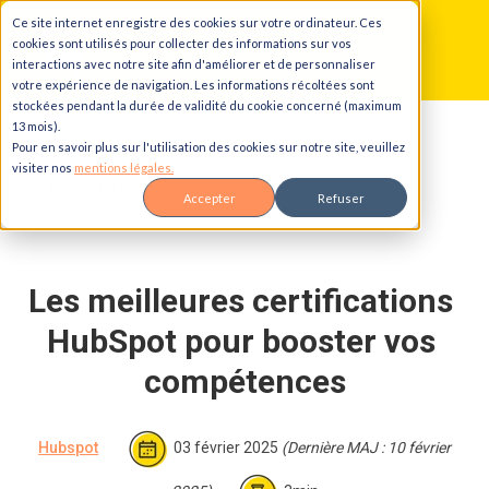
Ce site internet enregistre des cookies sur votre ordinateur. Ces
Aller au contenu principal
Aller à la navigation principale
Aller au pied de page
cookies sont utilisés pour collecter des informations sur vos
interactions avec notre site afin d'améliorer et de personnaliser
votre expérience de navigation. Les informations récoltées sont
stockées pendant la durée de validité du cookie concerné (maximum
13 mois).
Accueil
Blog
Pour en savoir plus sur l'utilisation des cookies sur notre site, veuillez
Les meilleures certifications HubSpot pour booster vos
visiter nos
mentions légales.
compétences
Accepter
Refuser
Les meilleures certifications 
HubSpot pour booster vos 
compétences
Hubspot
03 février 2025
(Dernière MAJ : 10 février