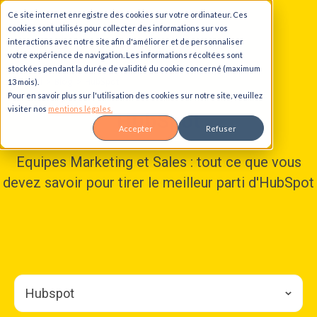
Ce site internet enregistre des cookies sur votre ordinateur. Ces
Aller au contenu principal
Aller à la navigation principale
Aller au pied de page
cookies sont utilisés pour collecter des informations sur vos
interactions avec notre site afin d'améliorer et de personnaliser
votre expérience de navigation. Les informations récoltées sont
stockées pendant la durée de validité du cookie concerné (maximum
Accueil
Blog
HubSpot
13 mois).
Pour en savoir plus sur l'utilisation des cookies sur notre site, veuillez
visiter nos
mentions légales.
HubSpot
Accepter
Refuser
Equipes Marketing et Sales : tout ce que vous
devez savoir pour tirer le meilleur parti d'HubSpot
Hubspot