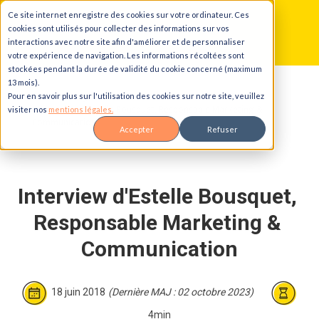
Ce site internet enregistre des cookies sur votre ordinateur. Ces
Aller au contenu principal
Aller à la navigation principale
Aller au pied de page
cookies sont utilisés pour collecter des informations sur vos
interactions avec notre site afin d'améliorer et de personnaliser
votre expérience de navigation. Les informations récoltées sont
stockées pendant la durée de validité du cookie concerné (maximum
13 mois).
Accueil
Blog
Pour en savoir plus sur l'utilisation des cookies sur notre site, veuillez
Interview d'Estelle Bousquet, Responsable Marketing &
visiter nos
mentions légales.
Communication
Accepter
Refuser
Interview d'Estelle Bousquet, 
Responsable Marketing & 
Communication
18 juin 2018
(Dernière MAJ : 02 octobre 2023)
4min