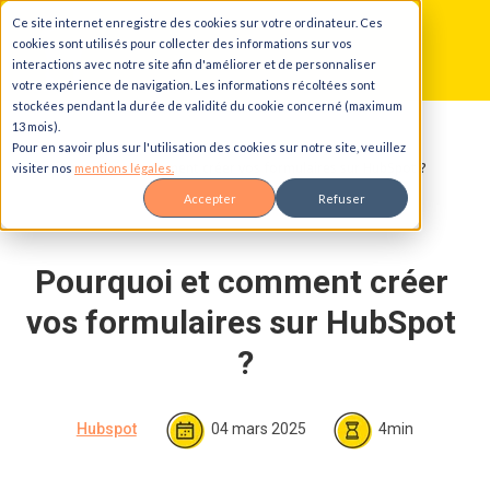
Ce site internet enregistre des cookies sur votre ordinateur. Ces
Aller au contenu principal
Aller à la navigation principale
Aller au pied de page
cookies sont utilisés pour collecter des informations sur vos
interactions avec notre site afin d'améliorer et de personnaliser
votre expérience de navigation. Les informations récoltées sont
stockées pendant la durée de validité du cookie concerné (maximum
13 mois).
Accueil
Blog
Pour en savoir plus sur l'utilisation des cookies sur notre site, veuillez
Pourquoi et comment créer vos formulaires sur HubSpot ?
visiter nos
mentions légales.
Accepter
Refuser
Pourquoi et comment créer 
vos formulaires sur HubSpot 
?
Hubspot
04 mars 2025
4min