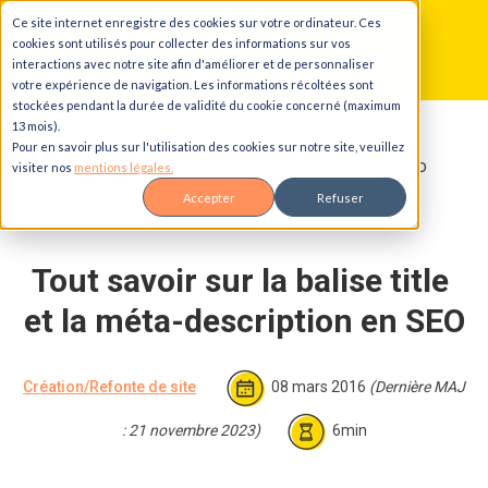
Ce site internet enregistre des cookies sur votre ordinateur. Ces
Aller au contenu principal
Aller à la navigation principale
Aller au pied de page
cookies sont utilisés pour collecter des informations sur vos
interactions avec notre site afin d'améliorer et de personnaliser
votre expérience de navigation. Les informations récoltées sont
stockées pendant la durée de validité du cookie concerné (maximum
13 mois).
Accueil
Blog
Pour en savoir plus sur l'utilisation des cookies sur notre site, veuillez
Tout savoir sur la balise title et la méta-description en SEO
visiter nos
mentions légales.
Accepter
Refuser
Tout savoir sur la balise title 
et la méta-description en SEO
Création/Refonte de site
08 mars 2016
(Dernière MAJ
: 21 novembre 2023)
6min