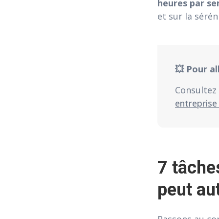
heures par se
et sur la sérén
💥 Pour al
Consultez 
entreprise
7 tâche
peut au
Passons au con