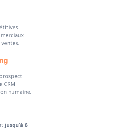
titives.
ommerciaux
 ventes.
ing
 prospect
 le CRM
tion humaine.
nt
jusqu’à 6