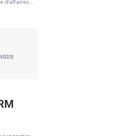
re d’affaires…
 votre
CRM 
z supprimer