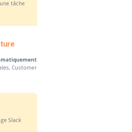
 une tâche
ature
omatiquement
ales, Customer
ge Slack