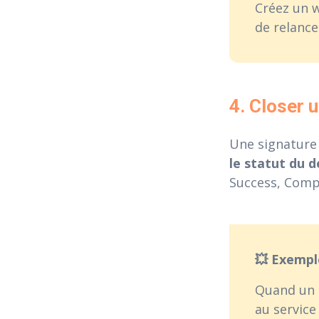
Créez un w
de relance
4. Closer u
Une signature 
le statut du d
Success, Compt
💥 Exemp
Quand un 
au service