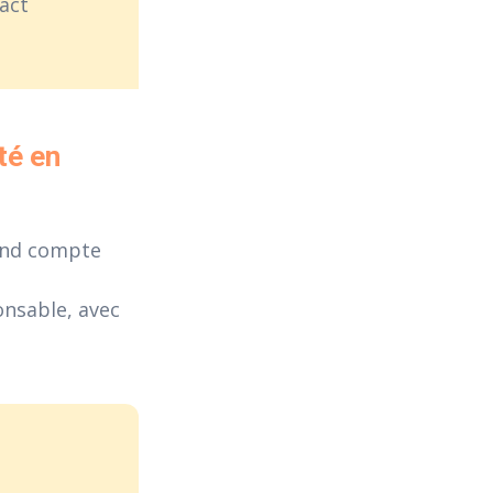
act
té en 
end compte
nsable, avec