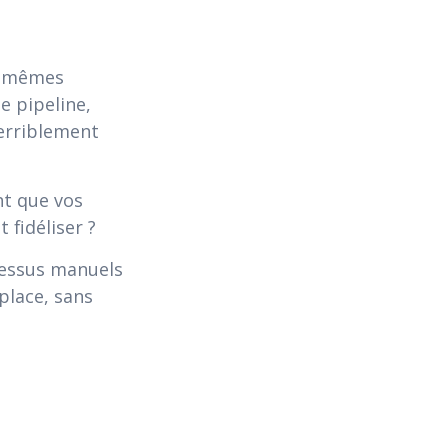
s mêmes
le pipeline,
terriblement
nt que vos
 fidéliser ?
cessus manuels
place, sans