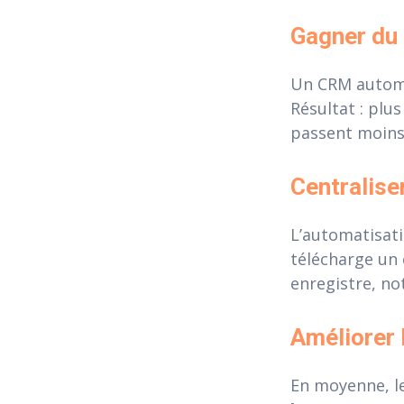
Gagner du 
Un CRM automat
Résultat : plu
passent moins 
Centralise
L’automatisat
télécharge un 
enregistre, no
Améliorer 
En moyenne, l