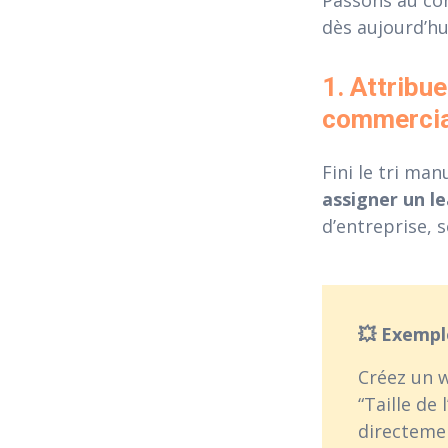
dès aujourd’hu
1. Attribu
commerci
Fini le tri m
assigner un l
d’entreprise, 
💥 Exemp
Créez un w
“Taille de 
directeme