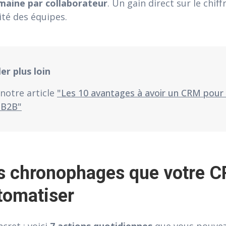
maine par collaborateur
. Un gain direct sur le chiff
ité des équipes.
ler plus loin
notre article
"Les 10 avantages à avoir un CRM pour
 B2B"
s chronophages que votre 
tomatiser
cret : voici
7 actions quotidiennes
que vous pouve