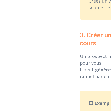
Créez un w
soumet le
3. Créer u
cours
Un prospect n
pour vous.
Il peut
génére
rappel par ema
💥 Exemp