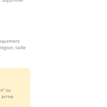
 
atiquement
égion, taille
on” ou
 arrive