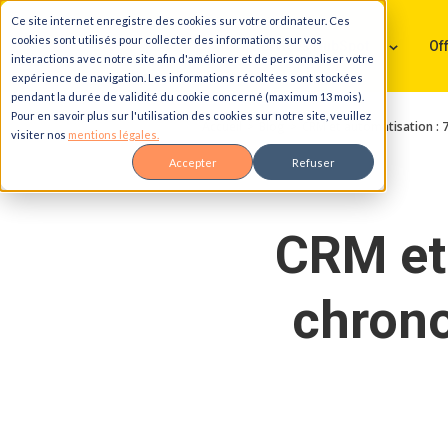
Ce site internet enregistre des cookies sur votre ordinateur. Ces
Aller au contenu principal
Aller à la navigation principale
Aller au pied de page
cookies sont utilisés pour collecter des informations sur vos
Services HubSpot
Of
interactions avec notre site afin d'améliorer et de personnaliser votre
expérience de navigation. Les informations récoltées sont stockées
pendant la durée de validité du cookie concerné (maximum 13 mois).
Pour en savoir plus sur l'utilisation des cookies sur notre site, veuillez
Accueil
Blog
CRM et automatisation :
visiter nos
mentions légales.
Accepter
Refuser
CRM et 
chron