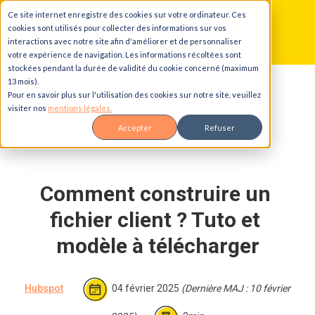
Ce site internet enregistre des cookies sur votre ordinateur. Ces
Aller au contenu principal
Aller à la navigation principale
Aller au pied de page
cookies sont utilisés pour collecter des informations sur vos
interactions avec notre site afin d'améliorer et de personnaliser
votre expérience de navigation. Les informations récoltées sont
stockées pendant la durée de validité du cookie concerné (maximum
13 mois).
Accueil
Blog
Pour en savoir plus sur l'utilisation des cookies sur notre site, veuillez
Comment construire un fichier client ? Tuto et modèle à
visiter nos
mentions légales.
télécharger
Accepter
Refuser
Comment construire un 
fichier client ? Tuto et 
modèle à télécharger
Hubspot
04 février 2025
(Dernière MAJ : 10 février